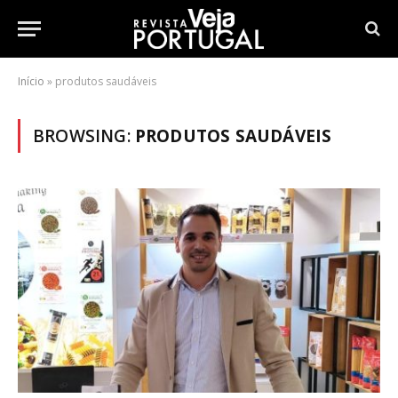
Início
»
produtos saudáveis
BROWSING:
PRODUTOS SAUDÁVEIS