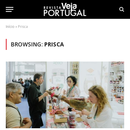
Início
»
Prisca
BROWSING:
PRISCA