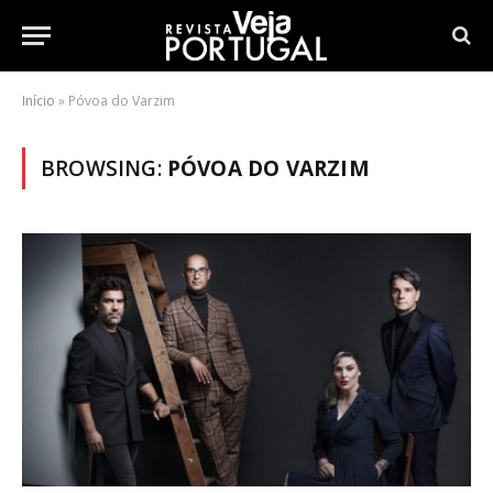
Início
»
Póvoa do Varzim
BROWSING:
PÓVOA DO VARZIM