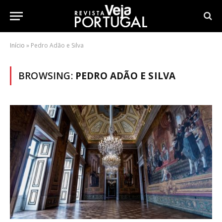
Início
»
Pedro Adão e Silva
BROWSING:
PEDRO ADÃO E SILVA