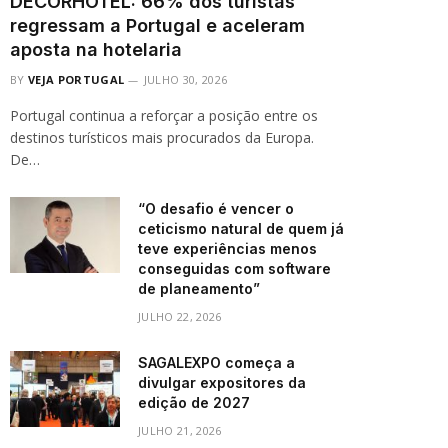
DECORHOTEL: 66% dos turistas
regressam a Portugal e aceleram
aposta na hotelaria
BY
VEJA PORTUGAL
JULHO 30, 2026
Portugal continua a reforçar a posição entre os
destinos turísticos mais procurados da Europa.
De…
“O desafio é vencer o
ceticismo natural de quem já
teve experiências menos
conseguidas com software
de planeamento”
JULHO 22, 2026
SAGALEXPO começa a
divulgar expositores da
edição de 2027
JULHO 21, 2026