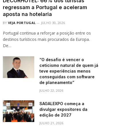
DECORHOTEL: 66% dos turistas
regressam a Portugal e aceleram
aposta na hotelaria
BY
VEJA PORTUGAL
JULHO 30, 2026
Portugal continua a reforçar a posição entre os
destinos turísticos mais procurados da Europa.
De…
“O desafio é vencer o
ceticismo natural de quem já
teve experiências menos
conseguidas com software
de planeamento”
JULHO 22, 2026
SAGALEXPO começa a
divulgar expositores da
edição de 2027
JULHO 21, 2026