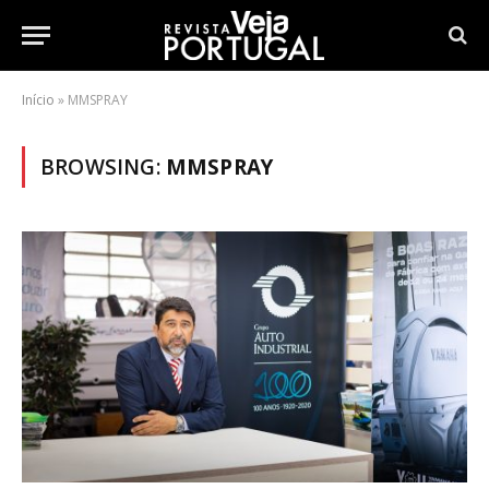
Início
»
MMSPRAY
BROWSING:
MMSPRAY