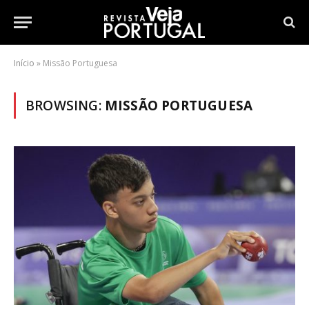
Início
»
Missão Portuguesa
BROWSING:
MISSÃO PORTUGUESA