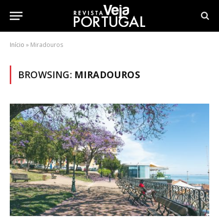
Início
»
Miradouros
BROWSING:
MIRADOUROS