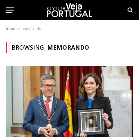
Início
»
memorando
BROWSING:
MEMORANDO