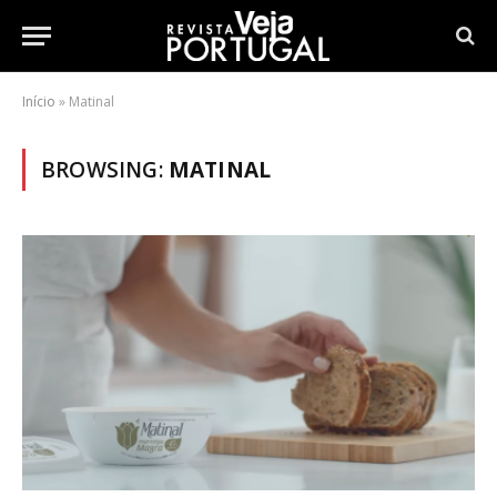
Início
»
Matinal
BROWSING:
MATINAL