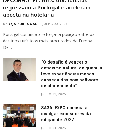
DECORHOTEL: 66% dos turistas
regressam a Portugal e aceleram
aposta na hotelaria
BY
VEJA PORTUGAL
JULHO 30, 2026
Portugal continua a reforçar a posição entre os
destinos turísticos mais procurados da Europa.
De…
“O desafio é vencer o
ceticismo natural de quem já
teve experiências menos
conseguidas com software
de planeamento”
JULHO 22, 2026
SAGALEXPO começa a
divulgar expositores da
edição de 2027
JULHO 21, 2026