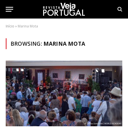
Início
»
Marina Mota
BROWSING:
MARINA MOTA