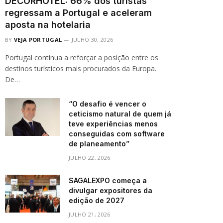
DECORHOTEL: 66% dos turistas
regressam a Portugal e aceleram
aposta na hotelaria
BY
VEJA PORTUGAL
JULHO 30, 2026
Portugal continua a reforçar a posição entre os
destinos turísticos mais procurados da Europa.
De…
“O desafio é vencer o
ceticismo natural de quem já
teve experiências menos
conseguidas com software
de planeamento”
JULHO 22, 2026
SAGALEXPO começa a
divulgar expositores da
edição de 2027
JULHO 21, 2026