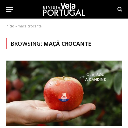
Início
»
maçã crocante
BROWSING:
MAÇÃ CROCANTE