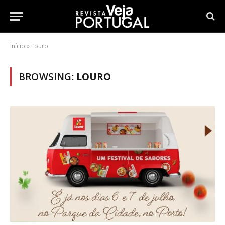
Início
»
Louro
BROWSING:
LOURO