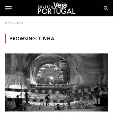
Início
»
Linha
BROWSING:
LINHA