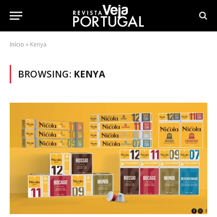
Início
»
Kenya
BROWSING:
KENYA