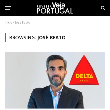
Início
»
José Beato
BROWSING:
JOSÉ BEATO