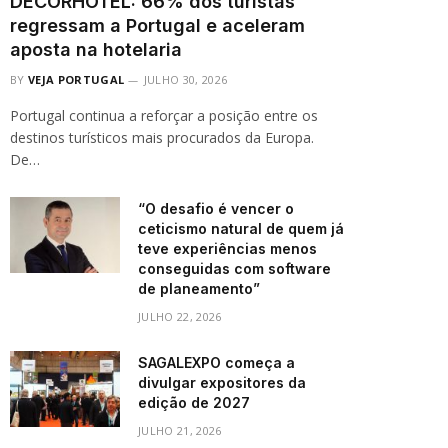
DECORHOTEL: 66% dos turistas
regressam a Portugal e aceleram
aposta na hotelaria
BY
VEJA PORTUGAL
JULHO 30, 2026
Portugal continua a reforçar a posição entre os
destinos turísticos mais procurados da Europa.
De…
“O desafio é vencer o
ceticismo natural de quem já
teve experiências menos
conseguidas com software
de planeamento”
JULHO 22, 2026
SAGALEXPO começa a
divulgar expositores da
edição de 2027
JULHO 21, 2026