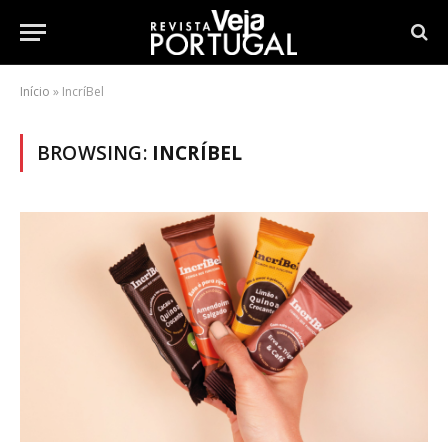
Início
»
IncríBel
BROWSING:
INCRÍBEL