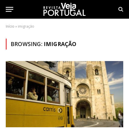
Início
»
imigração
BROWSING:
IMIGRAÇÃO