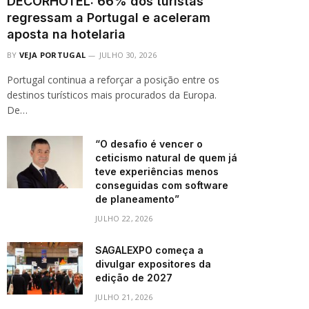
DECORHOTEL: 66% dos turistas
regressam a Portugal e aceleram
aposta na hotelaria
BY
VEJA PORTUGAL
JULHO 30, 2026
Portugal continua a reforçar a posição entre os
destinos turísticos mais procurados da Europa.
De…
“O desafio é vencer o
ceticismo natural de quem já
teve experiências menos
conseguidas com software
de planeamento”
JULHO 22, 2026
SAGALEXPO começa a
divulgar expositores da
edição de 2027
JULHO 21, 2026