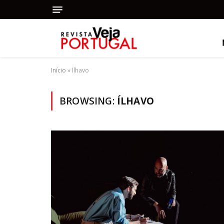
Início
»
Ílhavo
BROWSING:
ÍLHAVO