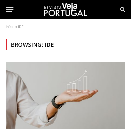
Início
»
IDE
BROWSING:
IDE