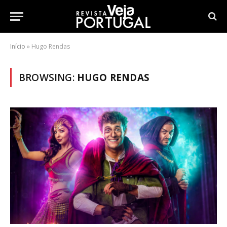
Início
»
Hugo Rendas
BROWSING:
HUGO RENDAS