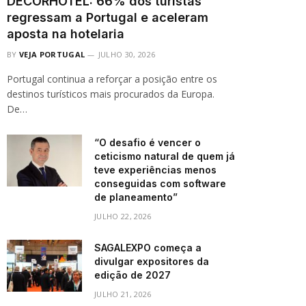
DECORHOTEL: 66% dos turistas
regressam a Portugal e aceleram
aposta na hotelaria
BY
VEJA PORTUGAL
JULHO 30, 2026
Portugal continua a reforçar a posição entre os
destinos turísticos mais procurados da Europa.
De…
“O desafio é vencer o
ceticismo natural de quem já
teve experiências menos
conseguidas com software
de planeamento”
JULHO 22, 2026
SAGALEXPO começa a
divulgar expositores da
edição de 2027
JULHO 21, 2026