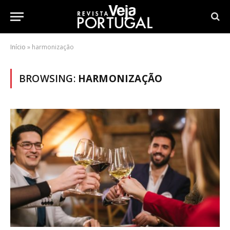
Início
»
harmonização
BROWSING:
HARMONIZAÇÃO