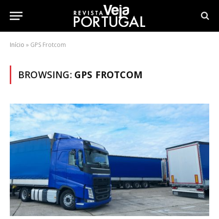
Início
»
GPS Frotcom
BROWSING:
GPS FROTCOM