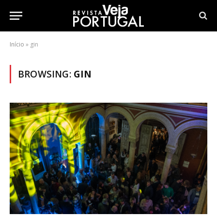
Início
»
gin
BROWSING:
GIN