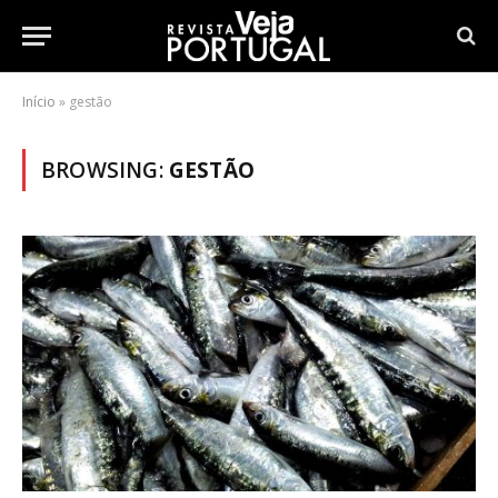
Início
»
gestão
BROWSING:
GESTÃO