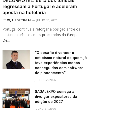
DECORHOTEL: 66% dos turistas
regressam a Portugal e aceleram
aposta na hotelaria
BY
VEJA PORTUGAL
JULHO 30, 2026
Portugal continua a reforçar a posição entre os
destinos turísticos mais procurados da Europa.
De…
“O desafio é vencer o
ceticismo natural de quem já
teve experiências menos
conseguidas com software
de planeamento”
JULHO 22, 2026
SAGALEXPO começa a
divulgar expositores da
edição de 2027
JULHO 21, 2026