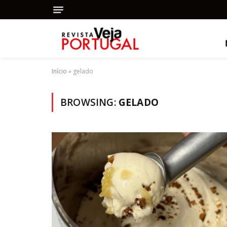
Início
»
gelado
BROWSING:
GELADO