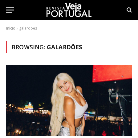
Início
»
galardões
BROWSING:
GALARDÕES