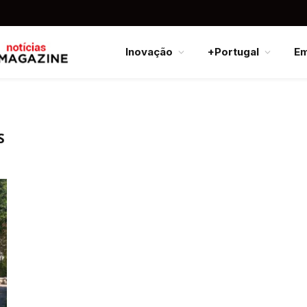
Inovação
+Portugal
E
S