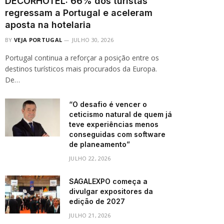
DECORHOTEL: 66% dos turistas
regressam a Portugal e aceleram
aposta na hotelaria
BY
VEJA PORTUGAL
JULHO 30, 2026
Portugal continua a reforçar a posição entre os
destinos turísticos mais procurados da Europa.
De…
“O desafio é vencer o
ceticismo natural de quem já
teve experiências menos
conseguidas com software
de planeamento”
JULHO 22, 2026
SAGALEXPO começa a
divulgar expositores da
edição de 2027
JULHO 21, 2026