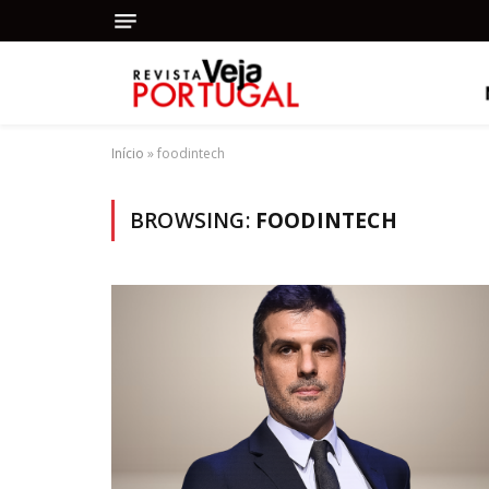
Início
»
foodintech
BROWSING:
FOODINTECH