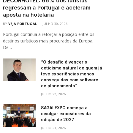
DECORHOTEL: 66% dos turistas
regressam a Portugal e aceleram
aposta na hotelaria
BY
VEJA PORTUGAL
JULHO 30, 2026
Portugal continua a reforçar a posição entre os
destinos turísticos mais procurados da Europa.
De…
“O desafio é vencer o
ceticismo natural de quem já
teve experiências menos
conseguidas com software
de planeamento”
JULHO 22, 2026
SAGALEXPO começa a
divulgar expositores da
edição de 2027
JULHO 21, 2026