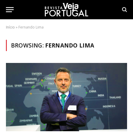
Início
»
Fernando Lima
BROWSING:
FERNANDO LIMA