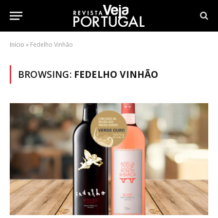
Início
»
Fedelho Vinhão
BROWSING:
FEDELHO VINHÃO