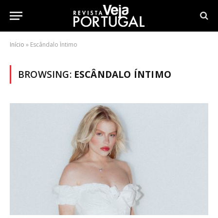
Início
»
Escândalo Íntimo
BROWSING:
ESCÂNDALO ÍNTIMO