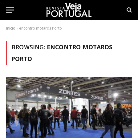
Início
»
encontro motards Porto
BROWSING:
ENCONTRO MOTARDS
PORTO