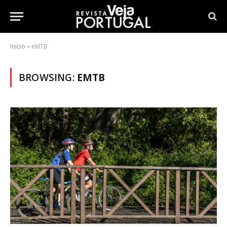
Início
»
eMTB
BROWSING:
EMTB