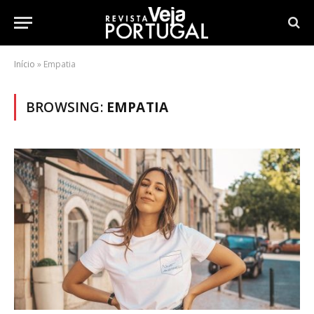
Início
»
Empatia
BROWSING:
EMPATIA