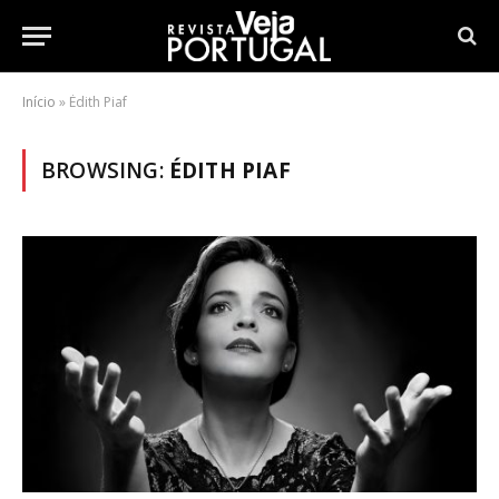
Início
»
Édith Piaf
BROWSING:
ÉDITH PIAF