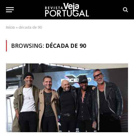
Início
»
década de 90
BROWSING:
DÉCADA DE 90