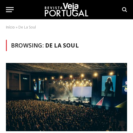
Início
»
De La Soul
BROWSING:
DE LA SOUL