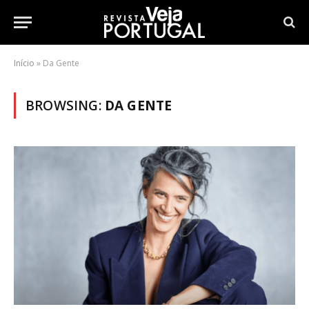
Início
»
Da Gente
BROWSING:
DA GENTE