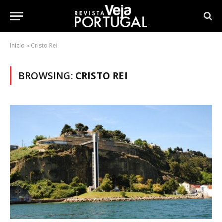
Início
»
Cristo Rei
BROWSING:
CRISTO REI