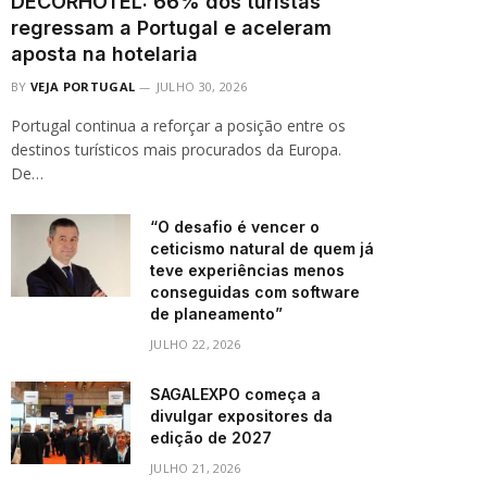
DECORHOTEL: 66% dos turistas
regressam a Portugal e aceleram
aposta na hotelaria
BY
VEJA PORTUGAL
JULHO 30, 2026
Portugal continua a reforçar a posição entre os
destinos turísticos mais procurados da Europa.
De…
“O desafio é vencer o
ceticismo natural de quem já
teve experiências menos
conseguidas com software
de planeamento”
JULHO 22, 2026
SAGALEXPO começa a
divulgar expositores da
edição de 2027
JULHO 21, 2026