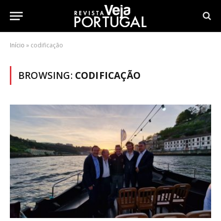
Início
»
codificação
BROWSING:
CODIFICAÇÃO