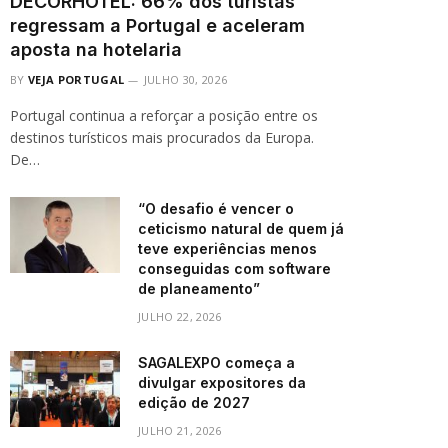
DECORHOTEL: 66% dos turistas
regressam a Portugal e aceleram
aposta na hotelaria
BY
VEJA PORTUGAL
JULHO 30, 2026
Portugal continua a reforçar a posição entre os
destinos turísticos mais procurados da Europa.
De…
“O desafio é vencer o
ceticismo natural de quem já
teve experiências menos
conseguidas com software
de planeamento”
JULHO 22, 2026
SAGALEXPO começa a
divulgar expositores da
edição de 2027
JULHO 21, 2026