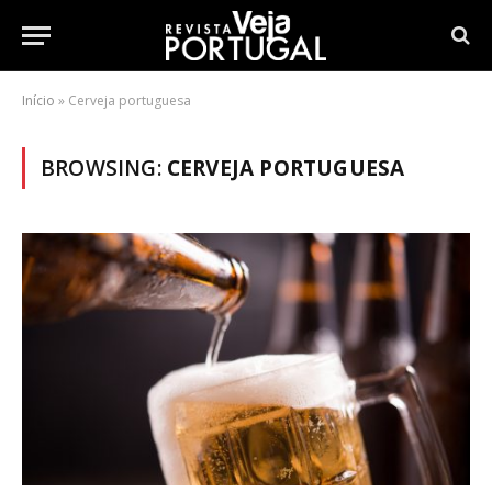
Início
»
Cerveja portuguesa
BROWSING:
CERVEJA PORTUGUESA