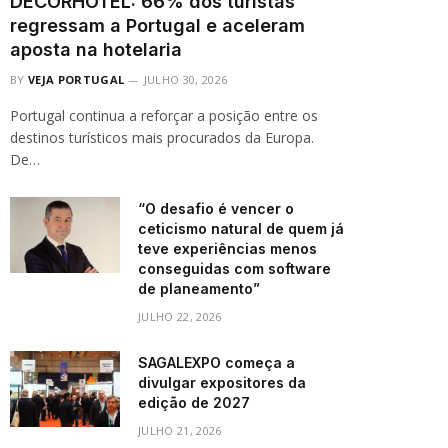
DECORHOTEL: 66% dos turistas
regressam a Portugal e aceleram
aposta na hotelaria
BY
VEJA PORTUGAL
JULHO 30, 2026
Portugal continua a reforçar a posição entre os
destinos turísticos mais procurados da Europa.
De…
“O desafio é vencer o
ceticismo natural de quem já
teve experiências menos
conseguidas com software
de planeamento”
JULHO 22, 2026
SAGALEXPO começa a
divulgar expositores da
edição de 2027
JULHO 21, 2026